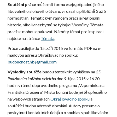
Soutěžní práce
 může mít formu eseje, případně jiného 
libovolného slohového útvaru, v rozsahu přibližně 3 až 5 
normostran. Tematickým rámcem prací je regionální 
historie, nikoliv nezbytně se týkající Vysočiny. Témata 
prací se mohou opakovat. Náměty témat pro inspiraci 
najdete na stránce
Témata
.
Práce zasílejte do 15. září 2015 ve formátu PDF na e-
mailovou adresu Okrašlovacího spolku:
budoucnost.hb@gmail.com
Výsledky soutěže
 budou tentokrát vyhlášeny na 
25. 
Podzimním knižním veletrhu
 dne 9. října 2015 v 16.30 
hodin v rámci doprovodného programu „Vzpomínka na 
Františka Drašnera“. Místo konání bude ještě upřesněno 
na webových stránkách
Okrašlovacího spolku
 a 
soutěžící budou adresně obesláni. Autory prosíme o 
poskytnutí kontaktních údajů a o souhlas s publikováním 