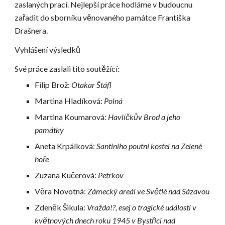
zaslaných prací. Nejlepší práce hodláme v budoucnu 
zařadit do sborníku věnovaného památce Františka 
Drašnera.
Vyhlášení výsledků
Své práce zaslali tito soutěžící:
Filip Brož: 
Otakar Štáfl
Martina Hladíková: 
Polná
Martina Koumarová: 
Havlíčkův Brod a jeho 
památky
Aneta Krpálková: 
Santiniho poutní kostel na Zelené 
hoře
Zuzana Kučerová: 
Petrkov
Věra Novotná: 
Zámecký areál ve Světlé nad Sázavou
Zdeněk Šikula: 
Vražda!?, esej o tragické události v 
květnových dnech roku 1945 v Bystřici nad 