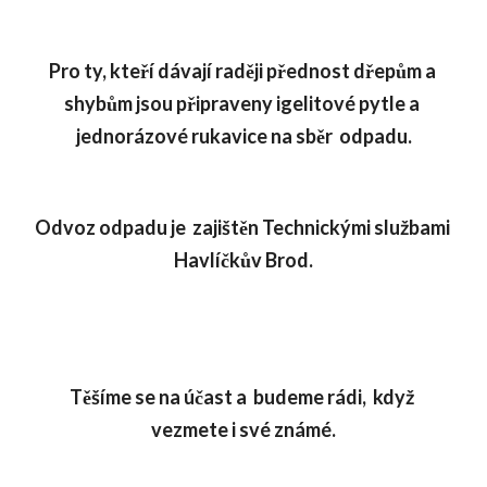
Pro ty, kteří dávají raději přednost dřepům a 
shybům jsou připraveny igelitové pytle a 
jednorázové rukavice na sběr  odpadu.
Odvoz odpadu je  zajištěn Technickými službami 
Havlíčkův Brod.
Těšíme se na účast a  budeme rádi,  když 
vezmete i své známé.