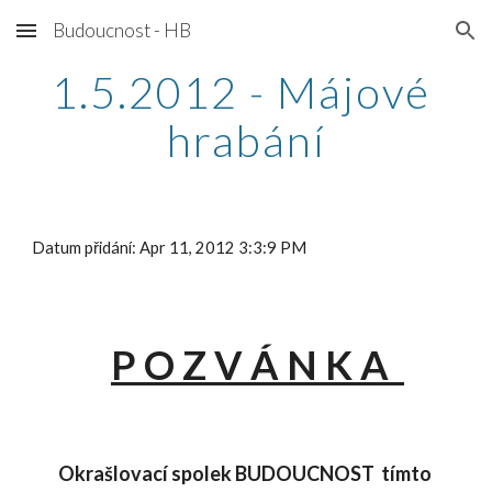
Budoucnost - HB
Skip to main content
Skip to navigation
1.5.2012 - Májové 
hrabání
Datum přidání: Apr 11, 2012 3:3:9 PM
P O Z V Á N K A  
Okrašlovací spolek BUDOUCNOST  tímto 