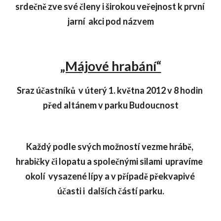
srdečně zve své členy i širokou veřejnost k první 
jarní  akci pod názvem
„Májové hrabání“
Sraz účastníků  v úterý 1. května 2012 v 8 hodin 
před altánem v parku Budoucnost
Každý podle svých možností vezme hrábě, 
hrabičky či lopatu a společnými silami  upravíme  
okolí  vysazené lípy a v případě překvapivé 
účasti i  dalších částí parku.