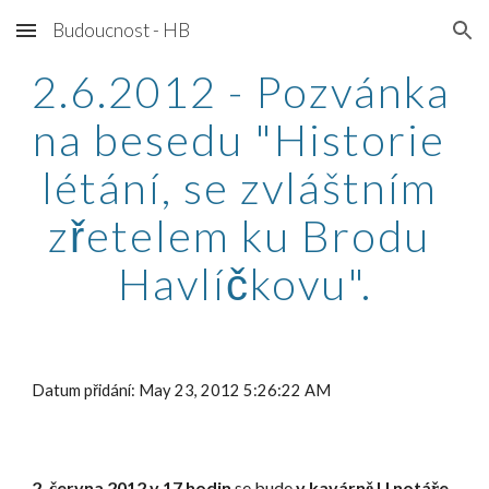
Budoucnost - HB
Skip to main content
Skip to navigation
2.6.2012 - Pozvánka 
na besedu "Historie 
létání, se zvláštním 
zřetelem ku Brodu 
Havlíčkovu".
Datum přidání: May 23, 2012 5:26:22 AM
2. června 2012 v 17 hodin
 se bude 
v kavárně U notáře