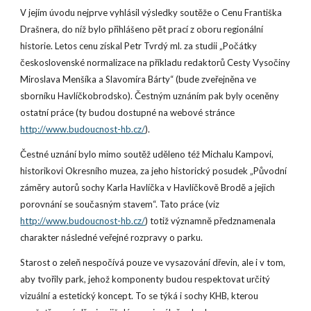
V jejím úvodu nejprve vyhlásil výsledky soutěže o Cenu Františka 
Drašnera, do níž bylo přihlášeno pět prací z oboru regionální 
historie. Letos cenu získal Petr Tvrdý ml. za studii „Počátky 
československé normalizace na příkladu redaktorů Cesty Vysočiny 
Miroslava Menšíka a Slavomíra Bárty“ (bude zveřejněna ve 
sborníku Havlíčkobrodsko). Čestným uznáním pak byly oceněny 
ostatní práce (ty budou dostupné na webové stránce 
http://www.budoucnost-hb.cz/
).
Čestné uznání bylo mimo soutěž uděleno též Michalu Kampovi, 
historikovi Okresního muzea, za jeho historický posudek „Původní 
záměry autorů sochy Karla Havlíčka v Havlíčkově Brodě a jejich 
porovnání se současným stavem“. Tato práce (viz 
http://www.budoucnost-hb.cz/
) totiž významně předznamenala 
charakter následné veřejné rozpravy o parku.
Starost o zeleň nespočívá pouze ve vysazování dřevin, ale i v tom, 
aby tvořily park, jehož komponenty budou respektovat určitý 
vizuální a estetický koncept. To se týká i sochy KHB, kterou 