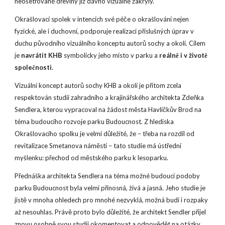
neošetřované dřeviny již dávno vizuálně zakryly.
Okrašlovací spolek v intencích své péče o okrašlování nejen 
fyzické, ale i duchovní, podporuje realizaci příslušných úprav v 
duchu původního vizuálního konceptu autorů sochy a okolí. Cílem 
je
 navrátit KHB
 symbolicky jeho místo v parku a
 reálně i v životě 
společnosti
.
Vizuální koncept autorů sochy KHB a okolí je přitom zcela 
respektován studií zahradního a krajinářského architekta Zdeňka 
Sendlera, kterou vypracoval na žádost města Havlíčkův Brod na 
téma budoucího rozvoje parku Budoucnost. Z hlediska 
Okrašlovacího spolku je velmi důležité, že – třeba na rozdíl od 
revitalizace Smetanova náměstí – tato studie má ústřední 
myšlenku: přechod od městského parku k lesoparku.
Přednáška architekta Sendlera na téma možné budoucí podoby 
parku Budoucnost byla velmi přínosná, živá a jasná. Jeho studie je 
jistě v mnoha ohledech pro mnohé nezvyklá, možná budí i rozpaky 
až nesouhlas. Právě proto bylo důležité, že architekt Sendler přijel 
znovu osobně svou studii okomentovat a odpovědět na otázky.