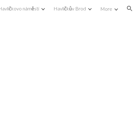
Havlíčkovo náměstí
Havlíčkův Brod
More
ion