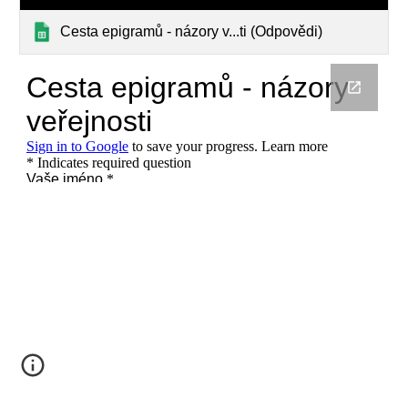
Cesta epigramů - názory v...ti ‎‎‎‎‎‎‎(Odpovědi)‎‎‎‎‎‎‎