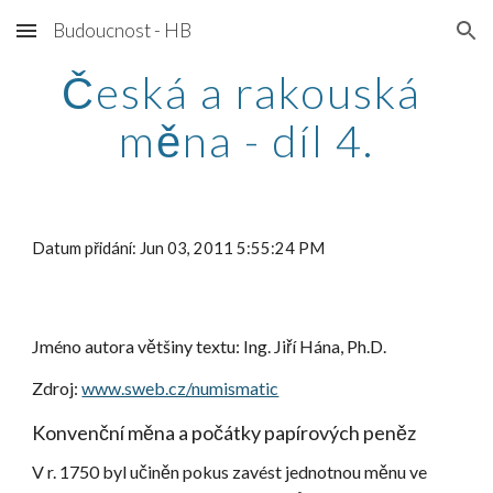
Budoucnost - HB
Skip to main content
Skip to navigation
Česká a rakouská 
měna - díl 4.
Datum přidání: Jun 03, 2011 5:55:24 PM
Jméno autora většiny textu: Ing. Jiří Hána, Ph.D.
Zdroj:
www.sweb.cz/numismatic
Konvenční měna a počátky papírových peněz
V r. 1750 byl učiněn pokus zavést jednotnou měnu ve 