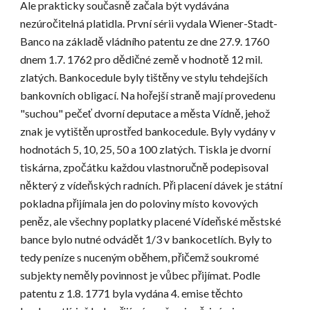
Ale prakticky současně začala být vydávána 
nezúročitelná platidla. První sérii vydala Wiener-Stadt-
Banco na základě vládního patentu ze dne 27.9. 1760 
dnem 1.7. 1762 pro dědičné země v hodnotě 12 mil. 
zlatých. Bankocedule byly tištěny ve stylu tehdejších 
bankovních obligací. Na hořejší straně mají provedenu 
"suchou" pečeť dvorní deputace a města Vídně, jehož 
znak je vytištěn uprostřed bankocedule. Byly vydány v 
hodnotách 5, 10, 25, 50 a 100 zlatých. Tiskla je dvorní 
tiskárna, zpočátku každou vlastnoručně podepisoval 
některý z vídeňských radních. Při placení dávek je státní 
pokladna přijímala jen do poloviny místo kovových 
peněz, ale všechny poplatky placené Vídeňské městské 
bance bylo nutné odvádět 1/3 v bankocetlích. Byly to 
tedy peníze s nuceným oběhem, přičemž soukromé 
subjekty neměly povinnost je vůbec přijímat. Podle 
patentu z 1.8. 1771 byla vydána 4. emise těchto 