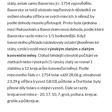
státy, avšak samo Bavorsko ji r. 1754 vypovědělo. 
Bavorsko se totiž obávalo nepříznivých důsledků ze 
snížení obsahu stříbra ve svých mincích, k němuž by 
podle dohody muselo přistoupit. Proto byla sjednána 
mezi Rakouskem a Bavorskem nová dohoda, podle které 
Bavorsko razilo minci o 1/5 hodnotnější. Když 
bavorského příkladu následovaly ostatní jihoněmecké 
státy, vznikl rozdíl mezi 
rýnským zlatým
 a
 zlatým 
konvenční měny
. Odtud tehdejší obvyklé počítání ve 
zlatkách nebo rýnských (1 rýnský zlatý se rovnal 1 
zlatému a 12 krejcarům konvenční měny). Podle 
mincovního řádu z r. 1754 tolar vážil 28,06 g, obsahoval 
23,39 g stříbra (ryzost 0,833), půltolar a čtvrttolar byly 
přesné díly tolaru o stejné ryzosti. Dále se razily 
krejcarové mince - 20, 17, 10, 7, groš, poltura, krejcar, 
grešle a půlkrejcar.