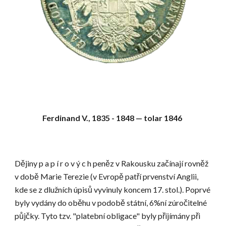
Ferdinand V., 1835 - 1848 — tolar 1846 
Dějiny p a p í r o v ý c h peněz v Rakousku začínají rovněž 
v době Marie Terezie (v Evropě patří prvenství Anglii, 
kde se z dlužních úpisů vyvinuly koncem 17. stol.). Poprvé 
byly vydány do oběhu v podobě státní, 6%ní zúročitelné 
půjčky. Tyto tzv. "platební obligace" byly přijímány při 