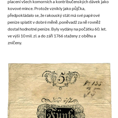
placení všech komorních a kontribučenských dávek jako 
kovové mince. Protože vznikly jako půjčka, 
předpokládalo se, že rakouský stát má své papírové 
peníze splatit v dobré měně, poněvadž za ně rovněž 
dostal hodnotné peníze. Byly vydány na počátku 60. let. 
ve výši 10 mil. zl. a do září 1766 staženy z oběhu a 
zničeny.