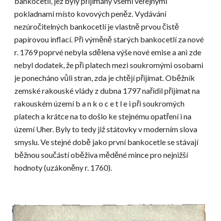
bankocetlí, jež byly přijímány všemi veřejnými 
pokladnami místo kovových peněz. Vydávání 
nezúročitelných bankocetlí je vlastně prvou čistě 
papírovou inflací. Při výměně starých bankocetlí za nové 
r. 1769 poprvé nebyla sdělena výše nové emise a ani zde 
nebyl dodatek, že při platech mezi soukromými osobami 
je ponecháno vůli stran, zda je chtějí přijímat. Oběžník 
zemské rakouské vlády z dubna 1797 nařídil přijímat na 
rakouském území b a n k o c e t l e i při soukromých 
platech a krátce na to došlo ke stejnému opatření i na 
území Uher. Byly to tedy již státovky v moderním slova 
smyslu. Ve stejné době jako první bankocetle se stávají 
běžnou součástí oběživa měděné mince pro nejnižší 
hodnoty (uzákoněny r. 1760).