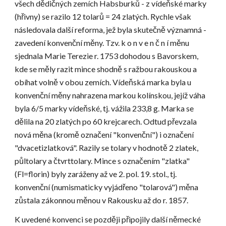
všech dědičných zemích Habsburků - z vídeňské marky 
(hřivny) se razilo 12 tolarů = 24 zlatých. Rychle však 
následovala další reforma, jež byla skutečně významná - 
zavedení konvenční měny. Tzv. k o n v e n č n í měnu 
sjednala Marie Terezie r. 1753 dohodou s Bavorskem, 
kde se měly razit mince shodně s ražbou rakouskou a 
obíhat volně v obou zemích. Vídeňská marka byla u 
konvenční měny nahrazena markou kolínskou, jejíž váha 
byla 6/5 marky vídeňské, tj. vážila 233,8 g. Marka se 
dělila na 20 zlatých po 60 krejcarech. Odtud převzala 
nová měna (kromě označení "konvenční") i označení 
"dvacetizlatková". Razily se tolary v hodnotě 2 zlatek, 
půltolary a čtvrttolary. Mince s označením "zlatka" 
(Fl=florin) byly zaráženy až ve 2. pol. 19. stol., tj. 
konvenční (numismaticky vyjádřeno "tolarová") měna 
zůstala zákonnou měnou v Rakousku až do r. 1857.
K uvedené konvenci se později připojily další německé 