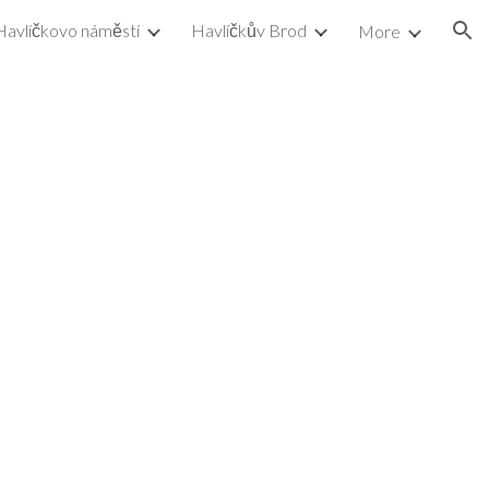
Havlíčkovo náměstí
Havlíčkův Brod
More
ion