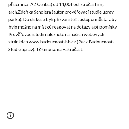
přízemí sál AZ Centra) od 14,00 hod. za účasti mj. 
arch.Zdeňka Sendlera (autor prověřovací studie úprav 
parku). Do diskuse byli přizvání též zástupci města, aby 
bylo možno na místgě reagovat na dotazy a připomínky. 
Prověřovací studii naleznete na našich webových 
stránkách www.budoucnost-hb.cz (Park Budoucnost-
Studie úprav). Těšíme se na Vaší účast.  