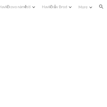
Havlíčkovo náměstí
Havlíčkův Brod
More
ion